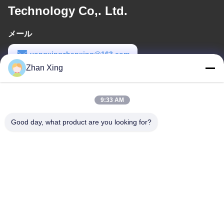
Technology Co,. Ltd.
メール
yongxingzhanxing@163.com
Zhan Xing
労働時間
8:00-20:00
9:33 AM
住所
Good day, what product are you looking for?
住所
43-101号 メイインセン,シンポトウ,シンキアンコミュニティ,シン
フ・ストリート,広明地区,深??
電話番号
86-0755-29932659