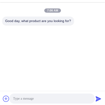
労働時間
8:00-20:00
7:06 AM
住所
Good day, what product are you looking for?
住所
43-101号 メイインセン,シンポトウ,シンキアンコミュニティ,シン
フ・ストリート,広明地区,深??
電話番号
86-0755-29932659
中国の良質 PPストラップ製造機 メーカー。Copyright© -2026
Shenzhen Yong Xing Zhan Xing Technology Co,. Ltd. . 複製権所
有。
プライバシーポリシー規約
|
地図