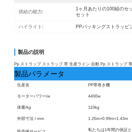
1ヶ月あたりの100組のセッ
供給の能力:
セット
ハイライト:
PPパッキングストラッピ
製品の説明
Pp ストラップ ストラップ 帯 生産ライン 自動 Pp ストラップ 帯 
製品パラメータ
生産名
PP帯巻き機
モーターパワー/w
4400w
体重/kg
110kg
外部寸法 / mm
1.25m×0.99m×1.43m
私たちは1年間の保証と
販売後サービス