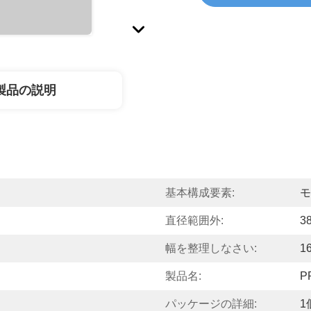
製品の説明
基本構成要素:
モ
直径範囲外:
3
幅を整理しなさい:
1
製品名:
P
パッケージの詳細:
1