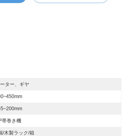
ーター、ギヤ
80~450mm
65~200mm
P帯巻き機
個/木製ラック/箱