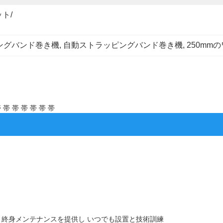
ト/
ングバンド巻き機
, 
自動ストラッピングバンド巻き機
, 
250mm
帯 帯 帯 帯 帯 帯
 終身メンテナンスを提供し いつでも設置と技術訓練