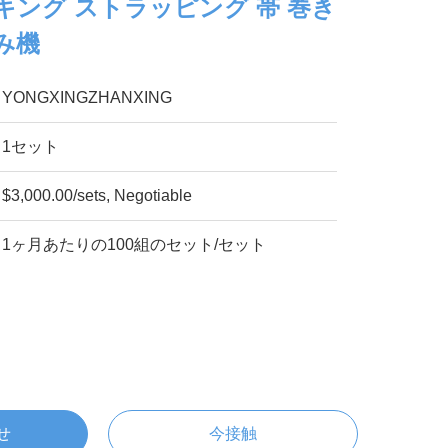
キング ストラッピング 帯 巻き
み機
YONGXINGZHANXING
1セット
$3,000.00/sets, Negotiable
1ヶ月あたりの100組のセット/セット
せ
今接触