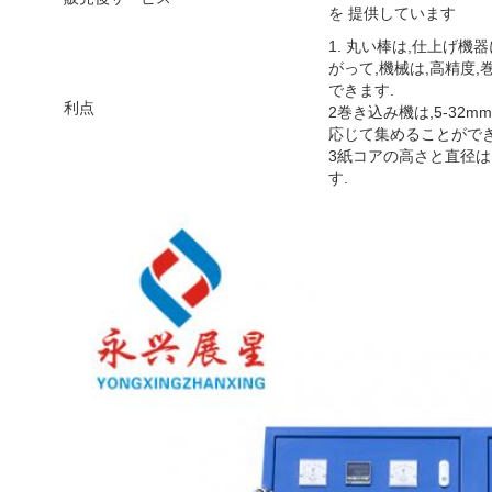
を 提供しています
1. 丸い棒は,仕上げ
がって,機械は,高精度
できます.
利点
2巻き込み機は,5-32
応じて集めることができ
3紙コアの高さと直径は
す.