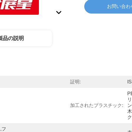
お問い合わ
製品の説明
証明:
I
P
リ
加工されたプラスチック:
ン
木
ク
,フ
ホ