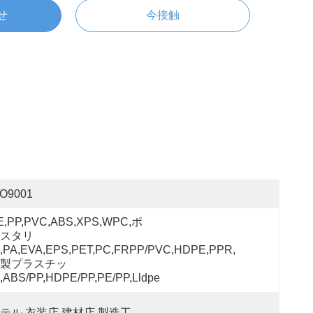
せ
今接触
SO9001
E,PP,PVC,ABS,XPS,WPC,ポ
スタリ
,PA,EVA,EPS,PET,PC,FRPP/PVC,HDPE,PPR,
製プラスチッ
,ABS/PP,HDPE/PP,PE/PP,Lldpe
テル,衣装店,建材店,製造工