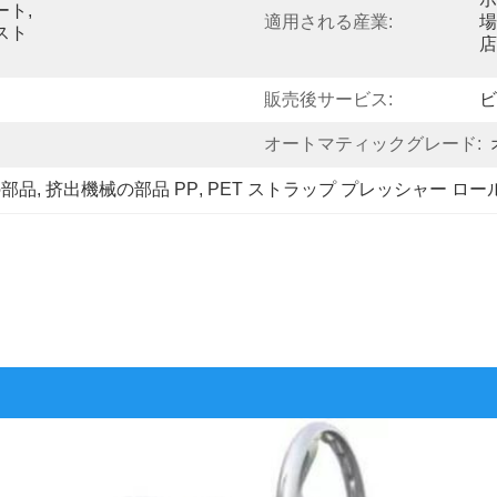
ート,
適用される産業:
場
スト
店
販売後サービス:
ビ
オートマティックグレード:
の部品
, 
挤出機械の部品 PP
, 
PET ストラップ プレッシャー ロー