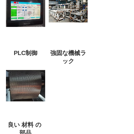
PLC制御
強固な機械ラ
ック
良い 材料 の 
部品