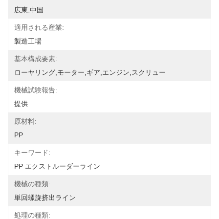
広東,中国
適用される産業:
製造工場
基本構成要素:
ローヤリング,モーター,ギア,エンジン,スクリュー
機械試験報告:
提供
原材料:
PP
キーワード:
PP エクストルーダーライン
機械の種類:
単回螺旋挤出ライン
処理の種類: