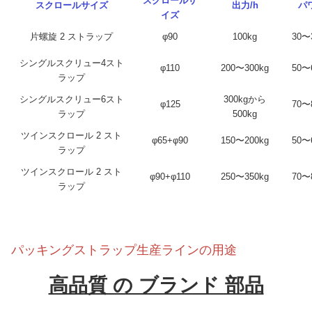
スクロールサ
スクロールサイズ
出力/h
パ
イズ
片螺旋 2 ストラップ
φ90
100kg
30〜
シングルスクリュー4スト
φ110
200〜300kg
50〜
ラップ
シングルスクリュー6スト
300kgから
φ125
70〜
ラップ
500kg
ツインスクロール 2 スト
φ65+φ90
150〜200kg
50〜
ラップ
ツインスクロール 2 スト
φ90+φ110
250〜350kg
70〜
ラップ
パッキングストラップ生産ラインの用途
高品質 の ブランド 部品