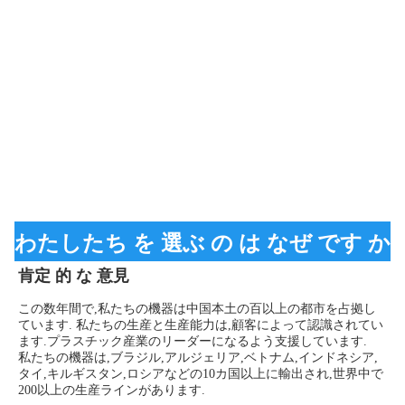
わたしたち を 選ぶ の は なぜ です か
肯定 的 な 意見
この数年間で,私たちの機器は中国本土の百以上の都市を占拠し
ています. 私たちの生産と生産能力は,顧客によって認識されてい
ます.プラスチック産業のリーダーになるよう支援しています.
私たちの機器は,ブラジル,アルジェリア,ベトナム,インドネシア,
タイ,キルギスタン,ロシアなどの10カ国以上に輸出され,世界中で
200以上の生産ラインがあります.