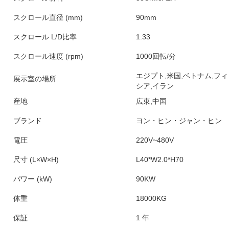
スクロール直径 (mm)
90mm
スクロール L/D比率
1:33
スクロール速度 (rpm)
1000回転/分
エジプト,米国,ベトナム,フ
展示室の場所
シア,イラン
産地
広東,中国
ブランド
ヨン・ヒン・ジャン・ヒン
電圧
220V~480V
尺寸 (L×W×H)
L40*W2.0*H70
パワー (kW)
90KW
体重
18000KG
保証
1 年