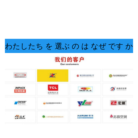
わたしたち を 選ぶ の は なぜ です か