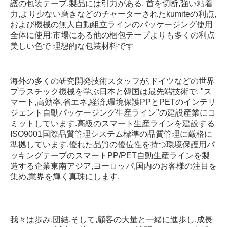
護の包装テープ,製品には引力がある, 首を切断,強い粘着
力,より少ない磨きなどのチャーターされたkumiteの利点,
および機械の無人自動組立ラインのパッケージング使用
全体に使用;市場にある他の梱包テープよりも多くの利点
美しい色で 理想的な包装材料です
海外の多くの研究開発技術スタッフが,ドイツなどの世界
プラスチック機械を学ぶ日本と韓国は最先端技術で, "ス
マート,高効率,省エネ,経済,環境保護PPとPETのインテリ
ジェント自動パッケージング生産ライン"の建設産業にコ
ミットしています.高級のスマート生産ラインを建設する
ISO9001国際品質管理システム標準の品質管理に厳格に
準拠しています.優れた品質の優位性を持つ環境保護用パ
ッキングテープのスマートPP/PET自動生産ラインを製
造する企業東南アジア,ヨーロッパ,国内のお客様の注目を
集め,業界を輝く真珠にします.
我々は歩み,団結,そして,顧客の大量と一緒に進歩し,成長