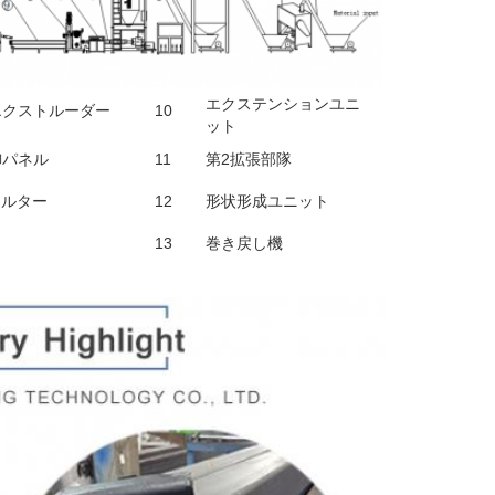
エクステンションユニ
エクストルーダー
10
ット
御パネル
11
第2拡張部隊
ィルター
12
形状形成ユニット
ク
13
巻き戻し機