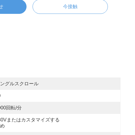
せ
今接触
ングルスクロール
0
000回転/分
80Vまたはカスタマイズする
め