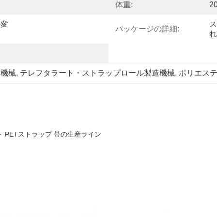
体重:
2
の変
ス
パッケージの詳細:
れ
造機械
, 
テレフタラート・ストラップロール製造機械
, 
ポリエス
PETストラップ 帯の生産ライン