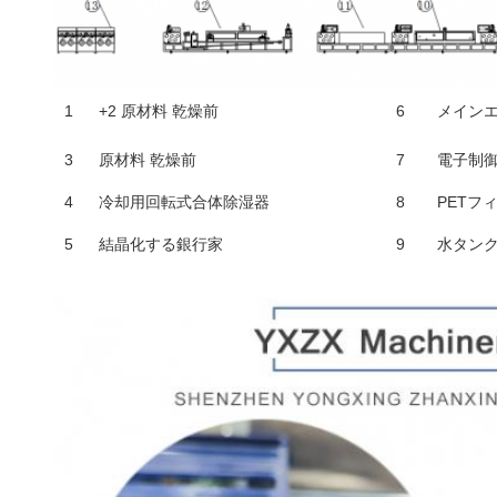
1
+2 原材料 乾燥前
6
メイン
3
原材料 乾燥前
7
電子制
4
冷却用回転式合体除湿器
8
PETフ
5
結晶化する銀行家
9
水タン