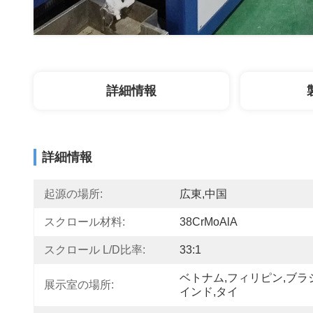
詳細情報
詳細情報
起源の場所:
広東,中国
スクロール材料:
38CrMoAlA
スクロール L/D比率:
33:1
ベトナム,フィリピン,ブラ
展示室の場所:
インド,タイ