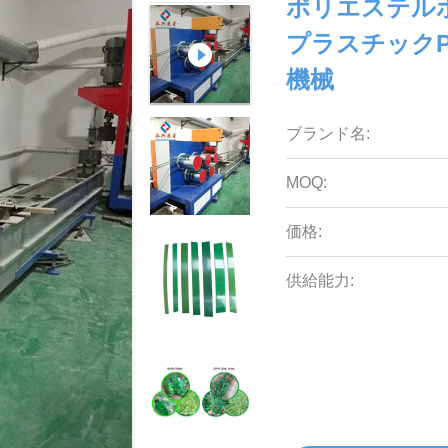
ポリエステル
プラスチック
機械
ブランド名:
MOQ:
価格:
供給能力: