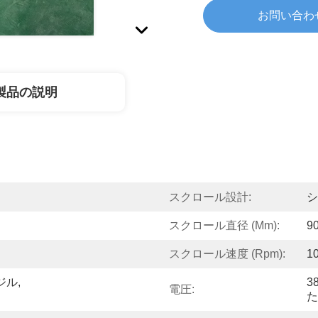
お問い合わ
製品の説明
スクロール設計:
シ
スクロール直径 (mm):
9
スクロール速度 (rpm):
1
ジル,
3
電圧:
た