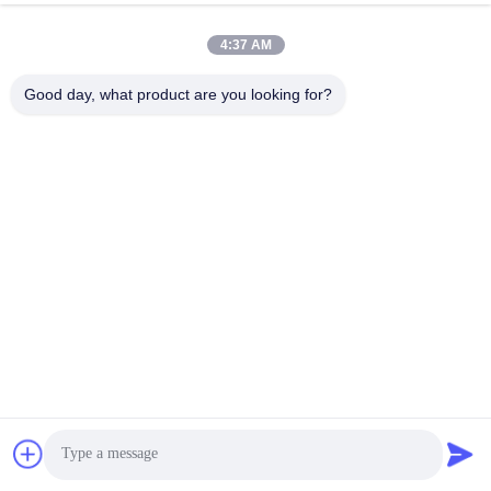
4:37 AM
送信
Good day, what product are you looking for?
Shenzhen Yong Xing Zhan Xing
Technology Co,. Ltd.
メール
yongxingzhanxing@163.com
労働時間
8:00-20:00
住所
住所
43-101号 メイインセン,シンポトウ,シンキアンコミュニティ,シン