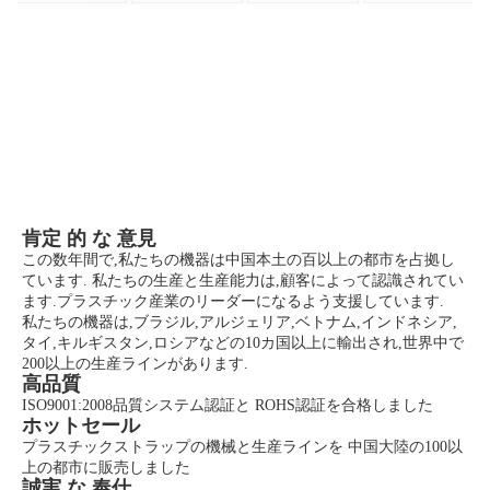
肯定 的 な 意見
この数年間で,私たちの機器は中国本土の百以上の都市を占拠し
ています. 私たちの生産と生産能力は,顧客によって認識されてい
ます.プラスチック産業のリーダーになるよう支援しています.
私たちの機器は,ブラジル,アルジェリア,ベトナム,インドネシア,
タイ,キルギスタン,ロシアなどの10カ国以上に輸出され,世界中で
200以上の生産ラインがあります.
高品質
ISO9001:2008品質システム認証と ROHS認証を合格しました
ホットセール
プラスチックストラップの機械と生産ラインを 中国大陸の100以
上の都市に販売しました
誠実 な 奉仕