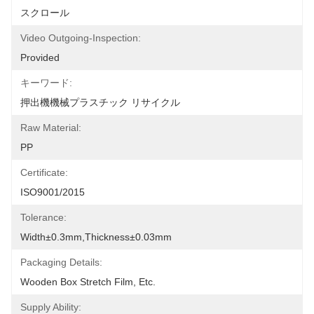
スクロール
Video Outgoing-Inspection:
Provided
キーワード:
押出機機械プラスチック リサイクル
Raw Material:
PP
Certificate:
ISO9001/2015
Tolerance:
Width±0.3mm,Thickness±0.03mm
Packaging Details:
Wooden Box Stretch Film, Etc.
Supply Ability: