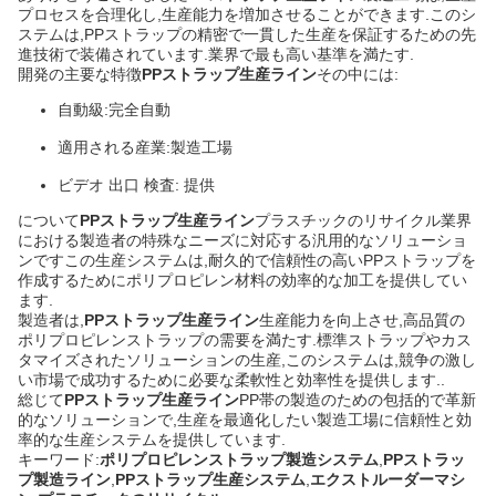
プロセスを合理化し,生産能力を増加させることができます.このシ
ステムは,PPストラップの精密で一貫した生産を保証するための先
進技術で装備されています.業界で最も高い基準を満たす.
開発の主要な特徴
PPストラップ生産ライン
その中には:
自動級:完全自動
適用される産業:製造工場
ビデオ 出口 検査: 提供
について
PPストラップ生産ライン
プラスチックのリサイクル業界
における製造者の特殊なニーズに対応する汎用的なソリューショ
ンですこの生産システムは,耐久的で信頼性の高いPPストラップを
作成するためにポリプロピレン材料の効率的な加工を提供してい
ます.
製造者は,
PPストラップ生産ライン
生産能力を向上させ,高品質の
ポリプロピレンストラップの需要を満たす.標準ストラップやカス
タマイズされたソリューションの生産,このシステムは,競争の激し
い市場で成功するために必要な柔軟性と効率性を提供します..
総じて
PPストラップ生産ライン
PP帯の製造のための包括的で革新
的なソリューションで,生産を最適化したい製造工場に信頼性と効
率的な生産システムを提供しています.
キーワード:
ポリプロピレンストラップ製造システム
,
PPストラッ
プ製造ライン
,
PPストラップ生産システム
,
エクストルーダーマシ