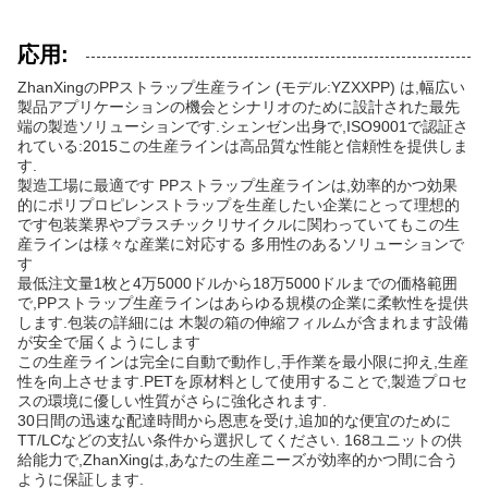
応用:
ZhanXingのPPストラップ生産ライン (モデル:YZXXPP) は,幅広い
製品アプリケーションの機会とシナリオのために設計された最先
端の製造ソリューションです.シェンゼン出身で,ISO9001で認証さ
れている:2015この生産ラインは高品質な性能と信頼性を提供しま
す.
製造工場に最適です PPストラップ生産ラインは,効率的かつ効果
的にポリプロピレンストラップを生産したい企業にとって理想的
です包装業界やプラスチックリサイクルに関わっていてもこの生
産ラインは様々な産業に対応する 多用性のあるソリューションで
す
最低注文量1枚と4万5000ドルから18万5000ドルまでの価格範囲
で,PPストラップ生産ラインはあらゆる規模の企業に柔軟性を提供
します.包装の詳細には 木製の箱の伸縮フィルムが含まれます設備
が安全で届くようにします
この生産ラインは完全に自動で動作し,手作業を最小限に抑え,生産
性を向上させます.PETを原材料として使用することで,製造プロセ
スの環境に優しい性質がさらに強化されます.
30日間の迅速な配達時間から恩恵を受け,追加的な便宜のために
TT/LCなどの支払い条件から選択してください. 168ユニットの供
給能力で,ZhanXingは,あなたの生産ニーズが効率的かつ間に合う
ように保証します.