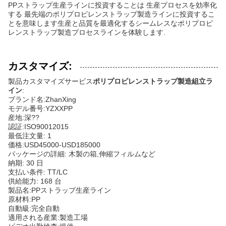
PPストラップ生産ラインに投資することは 生産プロセスを効率化
する 最先端のポリプロピレンストラップ製造ラインに投資するこ
とを意味します生産と品質を最適化するシームレスなポリプロピ
レンストラップ製造プロセスラインを体験します.
カスタマイズ:
製品カスタマイズサービス
ポリプロピレンストラップ製造組立ラ
イン
:
ブランド名:ZhanXing
モデル番号:YZXXPP
産地:深??
認証:ISO90012015
最低注文量: 1
価格:USD45000-USD185000
パッケージの詳細: 木製の箱,伸縮フィルムなど
納期: 30 日
支払い条件: TT/LC
供給能力: 168 台
製品名:PPストラップ生産ライン
原材料:PP
自動級:完全自動
適用される産業:製造工場