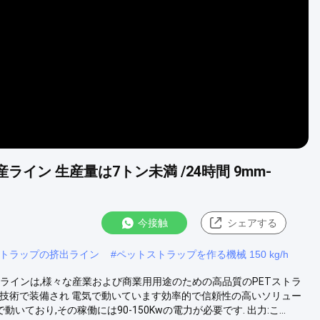
Video
生産ライン 生産量は7トン未満 /24時間 9mm-
今接触
シェアする
トラップの挤出ライン
#
ペットストラップを作る機械 150 kg/h
プ生産ラインは,様々な産業および商業用用途のための高品質のPETストラ
技術で装備され 電気で動いています効率的で信頼性の高いソリュー
ており,その稼働には90-150Kwの電力が必要です. 出力:こ...