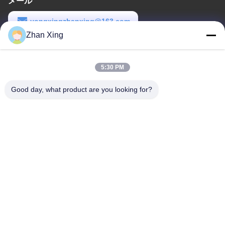
メール
yongxingzhanxing@163.com
Zhan Xing
労働時間
8:00-20:00
5:30 PM
住所
Good day, what product are you looking for?
住所
43-101号 メイインセン,シンポトウ,シンキアンコミュニティ,シン
フ・ストリート,広明地区,深??
電話番号
86-0755-29932659
中国の良質 PPストラップ製造機 メーカー。Copyright© -2026