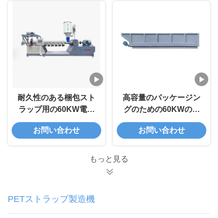
耐久性のある梱包スト
高容量のパッケージン
ラップ用の60KW電源
グのための60KWの電
を備えた二軸全自動PP
力を持つ完全自動ダブ
お問い合わせ
お問い合わせ
ストラップバンド押出
ルスクリューPPストラ
ライン
ップ生産ライン
もっと見る
PETストラップ製造機