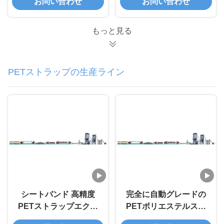
お問い合わせ
お問い合わせ
能なエンボス加工パタ
電圧オプション
ーンを備えたシングル
(220V~415V) 及び幅広
スクリューPETストラ
い完成品仕様
もっと見る
ップ製造ライン
(9~32mm幅)
PETストラップの生産ライン
シートバンド 高精度
完全に自動グレードの
PETストラップエクス
PETポリエステルスト
トルーションマシン
ラッピングロール製造