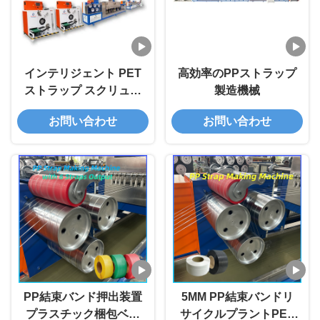
インテリジェント PET
高効率のPPストラップ
ストラップ スクリュー
製造機械
デザイン 5-19 ストラッ
お問い合わせ
お問い合わせ
プ 幅 サイズ 電圧 380V
PP結束バンド押出装置
5MM PP結束バンドリ
プラスチック梱包ベル
サイクルプラントPET