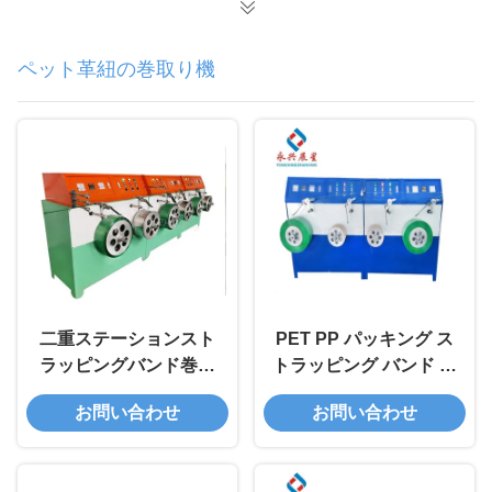
ペット革紐の巻取り機
二重ステーションスト
PET PP パッキング ス
ラッピングバンド巻き
トラッピング バンド 巻
込み機械 PETパッキン
き込み 機械 150mm
お問い合わせ
お問い合わせ
グベルト巻き込み機械