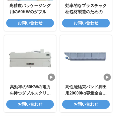
高精度パッケージング
効率的なプラスチック
用の60KWのダブルス
梱包材製造のための高
クリューフルオートマ
速高精度二軸PPストラ
お問い合わせ
お問い合わせ
ティックPPストラップ
ップ製造ライン
バンドエクストルーシ
ョンライン
高効率の60KWの電力
高性能結束バンド押出
を持つダブルスクリュ
用20000kg容量全自動
ー完全自動PPストラッ
二軸PPストラップ生産
お問い合わせ
お問い合わせ
プ生産ライン
ライン