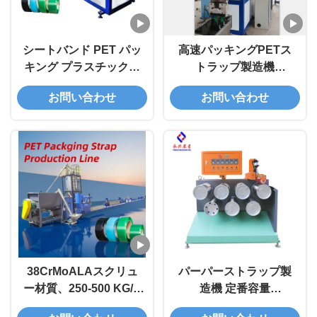
シートバンド PET パッ
高速パッキングPETス
キング プラスチックス
トラップ製造機
トラップ製造機
0.4mm-1.5mm 5mm-
お問い合わせ
お問い合わせ
100mm
32mm
38CrMoALAスクリュ
パーパーストラップ製
ー材質、250-500 KG/H
造機 定番容量
容量、カスタマイズ可
100~800KG/h,複数の