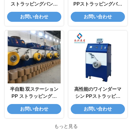
ストラッピングバンド
PPストラッピングバン
巻き機
ド巻き機
お問い合わせ
お問い合わせ
半自動 双ステーション
高性能のワインダーマ
PP ストラッピングバ
シン PPストラッピン
ンド 巻き込み機
グバンドラインのため
お問い合わせ
お問い合わせ
のPPタイダウンストラ
ップ
もっと見る