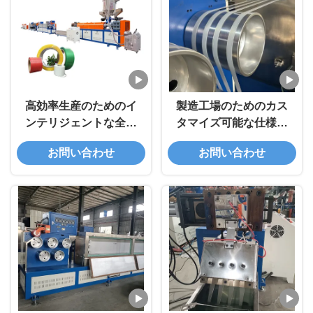
高効率生産のためのイ
製造工場のためのカス
ンテリジェントな全自
タマイズ可能な仕様を
動 9 mm PP 結束ロー
持つ完全自動単螺紋PP
お問い合わせ
お問い合わせ
ル製造機
ストラップ生産ライン