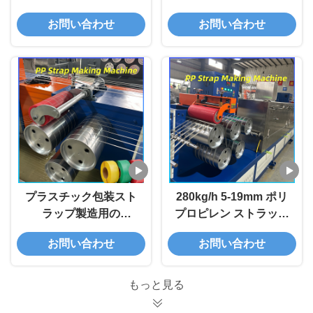
ト製造装置 製造機
パッキングストリップ
お問い合わせ
お問い合わせ
生産装置
プラスチック包装スト
280kg/h 5-19mm ポリ
ラップ製造用の
プロピレン ストラップ
350kg/h カスタム PP
生産ライン用の 6 アウ
お問い合わせ
お問い合わせ
ストラップ製造機
ト PP ストラップ製造
機
もっと見る