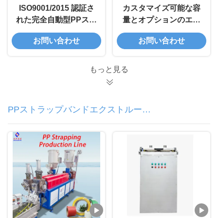
ISO9001/2015 認証さ
カスタマイズ可能な容
れた完全自動型PPスト
量とオプションのエン
ラップ生産ライン
ボスパターンを備えた
お問い合わせ
お問い合わせ
ISO9001/2015 認証済
み PP ストラップ生産
ライン
もっと見る
PPストラップバンドエクストルーシ
ョンライン