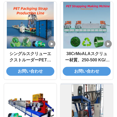
シングルスクリューエ
38CrMoALAスクリュ
クストルーダーPETス
ー材質、250-500 KG/H
トラップ生産ライン
容量、カスタマイズ可
お問い合わせ
お問い合わせ
38CrMoALAスクリュ
能なエンボス加工パタ
ー材料,100-800 KG/H
ーンを備えたシングル
容量,カスタマイズ可能
スクリューPETストラ
なエボスパターン
ップ製造ライン