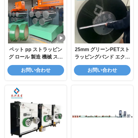
ペット pp ストラッピン
25mm グリーンPETスト
グ ロール 製造 機械 スト
ラッピングバンド エクス
ラップ バンド 梱包テープ
トルーションライン シン
お問い合わせ
お問い合わせ
ストリップ 生産 エクスト
グルスクリュー
ルーション ライン