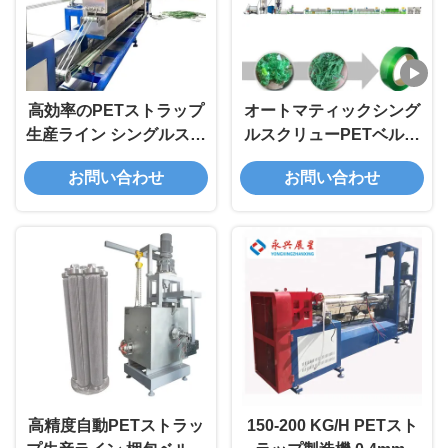
高効率のPETストラップ
オートマティックシング
生産ライン シングルスク
ルスクリューPETベルト
リュー
プラスチックストラップ
お問い合わせ
お問い合わせ
製造機械
高精度自動PETストラッ
150-200 KG/H PETスト