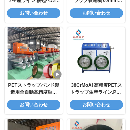
プ生産ライン 梱包ベルト
ラップ製造機 0.4mm-
製造機械
1.5mm
お問い合わせ
お問い合わせ
PETストラップバンド製
38CrMoAl 高精度PETス
造用全自動高精度単軸
トラップ生産ライン,PET
PETストラップ製造ライ
ストラップ製造機械
お問い合わせ
お問い合わせ
ン