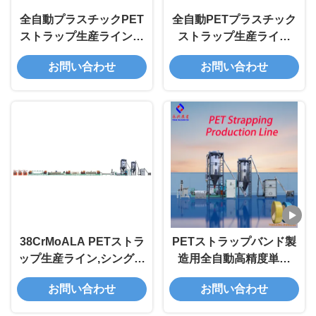
全自動プラスチックPET
全自動PETプラスチック
ストラップ生産ラインテ
ストラップ生産ライン
ープストラッピングマシ
9mm-32mm
お問い合わせ
お問い合わせ
ン
38CrMoALA PETストラ
PETストラップバンド製
ップ生産ライン,シングル
造用全自動高精度単軸
スクリューストラッピン
PETストラップ製造ライ
お問い合わせ
お問い合わせ
グバンド製造機械
ン