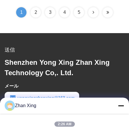
1
2
3
4
5
送信
Shenzhen Yong Xing Zhan Xing
Technology Co,. Ltd.
メール
yongxingzhanxing@163.com
Zhan Xing
労働時間
8:00-20:00
2:26 AM