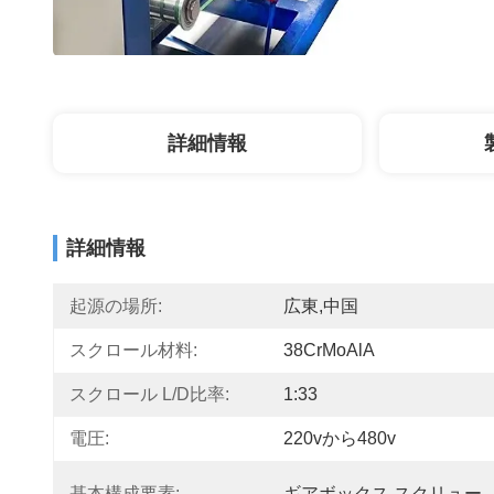
詳細情報
詳細情報
起源の場所:
広東,中国
スクロール材料:
38CrMoAlA
スクロール L/D比率:
1:33
電圧:
220vから480v
基本構成要素:
ギアボックス,スクリュー