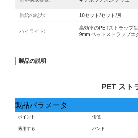
供給の能力:
10セット/セット/月
高効率のPETストラップ
ハイライト:
9mm ペットストラップ
製品の説明
PET スト
製品パラメータ
ポイント
価値
適用する
バンド