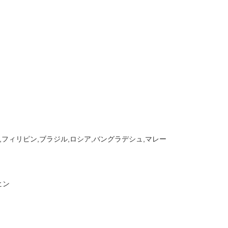
,フィリピン,ブラジル,ロシア,バングラデシュ,マレー
ヒン