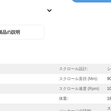
製品の説明
スクロール設計:
シ
スクロール直径 (mm):
9
スクロール速度 (rpm):
1
体重:
1
ス
パッケージの詳細: