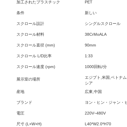
加工されたプラスチック
PET
条件
新しい
スクロール設計
シングルスクロール
スクロール材料
38CrMoALA
スクロール直径 (mm)
90mm
スクロール L/D比率
1:33
スクロール速度 (rpm)
1000回転/分
エジプト,米国,ベトナム
展示室の場所
シア
産地
広東,中国
ブランド
ヨン・ヒン・ジャン・
電圧
220V~480V
尺寸 (L×W×H)
L40*W2.0*H70