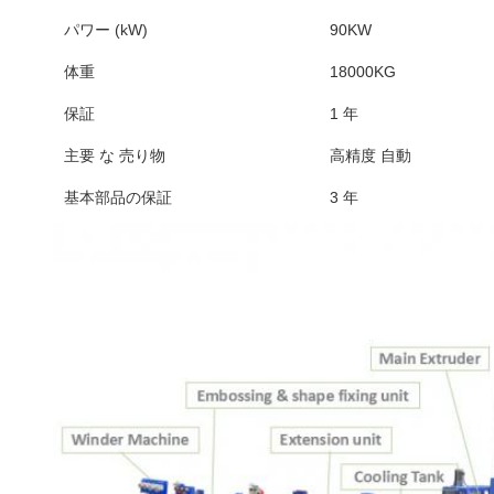
パワー (kW)
90KW
体重
18000KG
保証
1 年
主要 な 売り物
高精度 自動
基本部品の保証
3 年