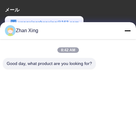
メール
yongxingzhanxing@163.com
Zhan Xing
労働時間
8:00-20:00
8:42 AM
住所
Good day, what product are you looking for?
住所
43-101号 メイインセン,シンポトウ,シンキアンコミュニティ,シン
フ・ストリート,広明地区,深??
電話番号
86-0755-29932659