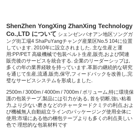
ShenZhen YongXing ZhanXing Technology 
Co.,LTD について
シェンゼンバオアン地区ソングガ
ング街工場4 ShaPuYangチャング産業区No.5 104に位置
しています. 2010年に設立されました. 主な生産と運
用:PP/PET 高級機械で包装ベルト生産,販売,および関連
販売後のサービスを統合する. 企業のリーダーシップは,
多くの年の業界経験を持っています.革新の継続的な研究
を通じて生産,流通,販売,保守,フィードバックを改善し,完
璧なサービスシステムを形成しました.
2500m / 3000m / 4000m / 7000m / ボリューム,特に環境保
護の包装テープ,製品には引力がある, 首を切断,強い粘着
力,より少ない磨きなどのチャータードクミテの利点,およ
び機械無人自動組立ラインのパッケージング使用全体に
使用;市場にある他の梱包テープよりも多くの利点美しい
色で 理想的な包装材料です