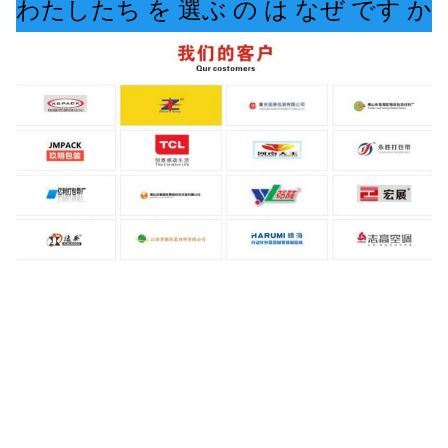
わたしたち を 選ぶ の は なぜ です か