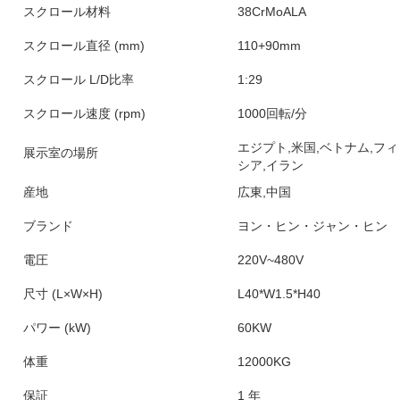
スクロール材料
38CrMoALA
スクロール直径 (mm)
110+90mm
スクロール L/D比率
1:29
スクロール速度 (rpm)
1000回転/分
エジプト,米国,ベトナム,フ
展示室の場所
シア,イラン
産地
広東,中国
ブランド
ヨン・ヒン・ジャン・ヒン
電圧
220V~480V
尺寸 (L×W×H)
L40*W1.5*H40
パワー (kW)
60KW
体重
12000KG
保証
1 年