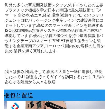
海外の多くの研究開発技術スタッフが,ドイツなどの世界
プラスチック機械を学ぶ日本と韓国は最先端技術で, "ス
マート,高効率,省エネ,経済,環境保護PPとPETのインテリ
ジェント自動パッケージング生産ライン"の建設産業にコ
ミットしています.高級のスマート生産ラインを建設する
ISO9001国際品質管理システム標準の品質管理に厳格に
準拠しています.優れた品質の優位性を持つ環境保護用パ
ッキングテープのスマートPP/PET自動生産ラインを製
造する企業東南アジア,ヨーロッパ,国内のお客様の注目を
集め,業界を輝く真珠にします.
我々は歩み,団結,そして,顧客の大量と一緒に進歩し,成長
したいです! 誠意を持ってガイドを訪問するために生活の
あらゆる階層から人々を歓迎!
梱包と配送