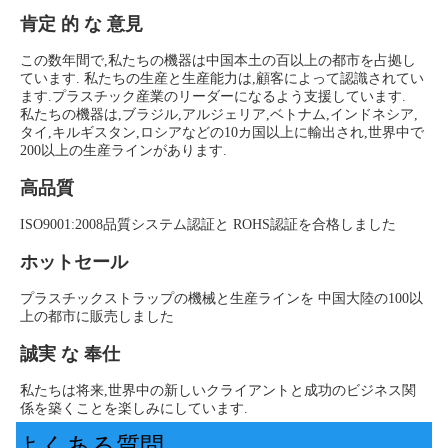
肯定 的 な 意見
この数年間で,私たちの機器は中国本土の百以上の都市を占拠し
ています. 私たちの生産と生産能力は,顧客によって認識されてい
ます.プラスチック産業のリーダーになるよう支援しています.
私たちの機器は,ブラジル,アルジェリア,ベトナム,インドネシア,
タイ,キルギスタン,ロシアなどの10カ国以上に輸出され,世界中で
200以上の生産ラインがあります.
高品質
ISO9001:2008品質システム認証と ROHS認証を合格しました
ホットセール
プラスチックストラップの機械と生産ラインを 中国大陸の100以
上の都市に販売しました
誠実 な 奉仕
私たちは将来,世界中の新しいクライアントと成功のビジネス関
係を築くことを楽しみにしています.
よくある質問