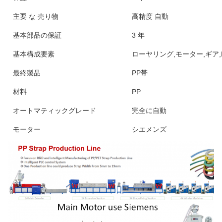
主要 な 売り物
高精度 自動
基本部品の保証
3 年
基本構成要素
ローヤリング,モーター,ギア,
最終製品
PP帯
材料
PP
オートマティックグレード
完全に自動
モーター
シエメンズ