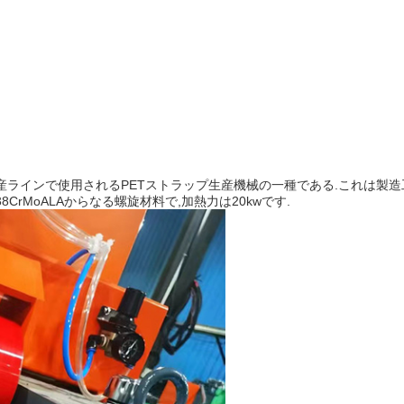
生産ラインで使用されるPETストラップ生産機械の一種である.これは製
CrMoALAからなる螺旋材料で,加熱力は20kwです.