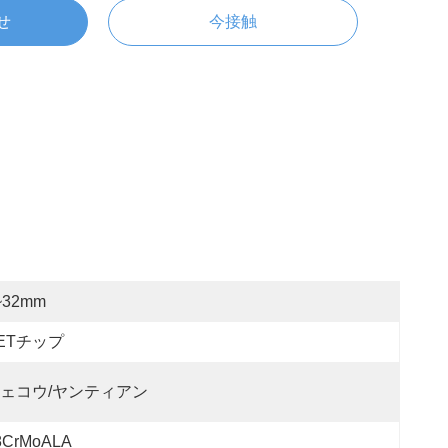
せ
今接触
~32mm
ETチップ
ェコウ/ヤンティアン
8CrMoALA