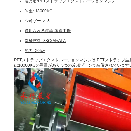
製品名:PETストラップエクストルーションマシン
体重: 18000KG
冷却ゾーン: 3
適用される産業:製造工場
螺栓材料: 38CrMoALA
熱力: 20kw
PETストラップエクストルーションマシンは,PETストラップ
は18000KGの重量があり,3つの冷却ゾーンで装備されています38