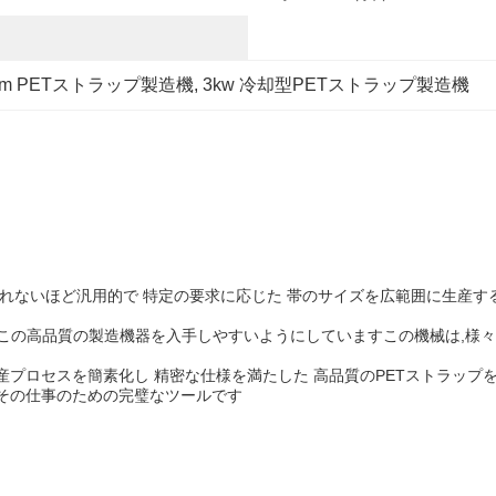
2mm PETストラップ製造機
, 
3kw 冷却型PETストラップ製造機
信じられないほど汎用的で 特定の要求に応じた 帯のサイズを広範囲に生産
この高品質の製造機器を入手しやすいようにしていますこの機械は,様々
産プロセスを簡素化し 精密な仕様を満たした 高品質のPETストラッ
 その仕事のための完璧なツールです