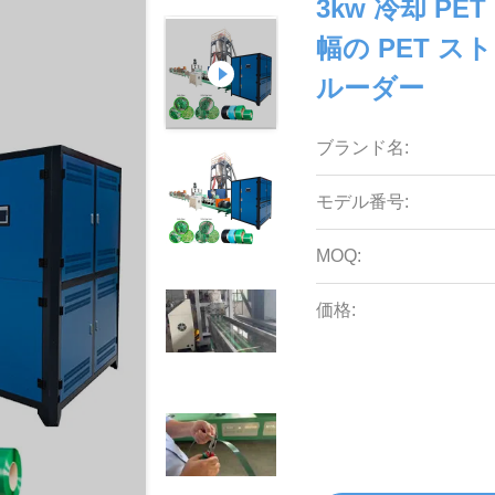
3kw 冷却 PE
幅の PET ス
ルーダー
ブランド名:
モデル番号:
MOQ:
価格: