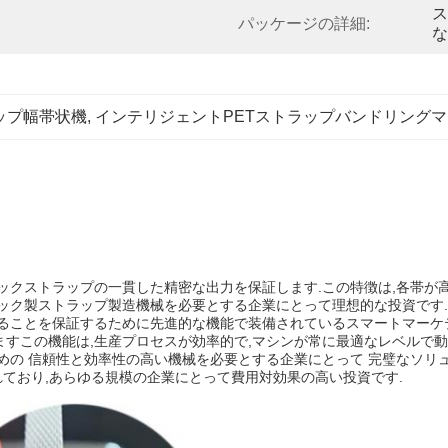
ス
パッケージの詳細:
な
ラップ幅帯状機
, 
インテリジェントPETストラップバンドリング
ックストラップの一貫した精密な出力を保証します.この特徴は,各帯が高
ック製ストラップ製造機械を必要とする企業にとって理想的な投資です.
ることを保証するために先進的な機能で装備されているスマートマーケ
すこの機能は,生産プロセスが効率的で,マシンが常に最適なレベルで動
の 信頼性と効率性の高い機械を必要とする企業にとって 完璧なソリュ
れており,あらゆる規模の企業にとって費用対効果の高い投資です.