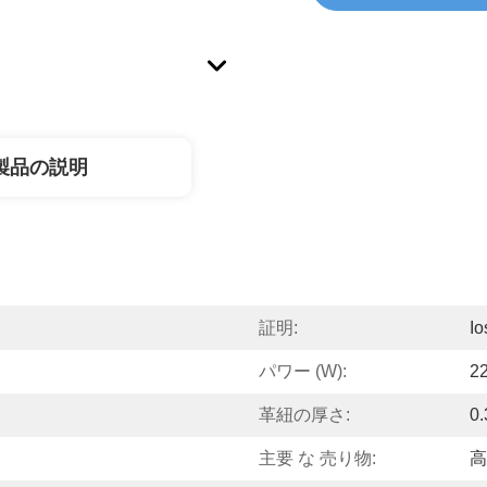
製品の説明
証明:
I
パワー (w):
2
革紐の厚さ:
0
主要 な 売り物:
高