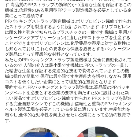
す.高品質のPPストラップの効率的かつ迅速な生産を保証するこの
機械は,信頼性のある重用型PPテープ製造機器を必要としている企
業にとって必須です.
PPパッキングストラップ製造機械は,ポリプロピレン繊維で作られ
たストラップを製造するように設計されています.ポリプロピレン
は耐久性と強さで知られるプラスチックの一種です.機械は,重用パ
ッケージングアプリケーションに適したPPストラップを生産する
ことができますポリプロピレンは,化学薬品や湿度に対する耐性に
も知られており,これらの要素から保護を必要とするパッケージン
グ製品にとって理想的な材料となっています.
私たちのPPパッキングストラップ製造機械は 完全に自動化されて
いるので 人間の介入は最小限です機械は,PPストラップの一貫し
た精密な生産を保証する先進的な技術で装備されていますこの機
械は操作が簡単で 保守は最小限です生産能力を増やしながら 運用
コストを低くしたい企業にとって理想的な投資となります.
要約すると,PPパッキングストラップ製造機は,高品質のPPパッキ
ングベルトを必要とする企業の要求を満たすために設計された新
しい製品です.ポリプロピレン繊維で作られたPPストラップを製造
する完全自動マシンですこの機械は,信頼性と重荷のPPパッキング
ベルト製造工場を必要としている企業に適しています.生産能力を
増やし,全体的な効率性を向上させたい企業にとって必須の投資で
す.