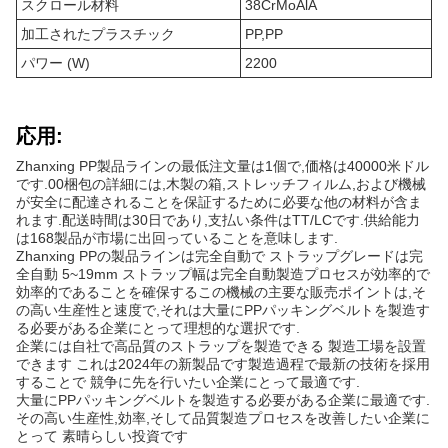
スクロール材料
38CrMoAlA
加工されたプラスチック
PP,PP
パワー (W)
2200
応用:
Zhanxing PP製品ラインの最低注文量は1個で,価格は40000米ドル
です.00梱包の詳細には,木製の箱,ストレッチフィルム,および機械
が安全に配達されることを保証するために必要な他の材料が含ま
れます.配送時間は30日であり,支払い条件はTT/LCです.供給能力
は168製品が市場に出回っていることを意味します.
Zhanxing PPの製品ラインは完全自動で ストラップグレードは完
全自動 5~19mm ストラップ幅は完全自動製造プロセスが効率的で
効率的であることを確保するこの機械の主要な販売ポイントは,そ
の高い生産性と速度で,それは大量にPPパッキングベルトを製造す
る必要がある企業にとって理想的な選択です.
企業には自社で高品質のストラップを製造できる 製造工場を設置
できます これは2024年の新製品です製造過程で最新の技術を採用
することで 競争に先を行いたい企業にとって最適です.
大量にPPパッキングベルトを製造する必要がある企業に最適です.
その高い生産性,効率,そして品質製造プロセスを改善したい企業に
とって 素晴らしい投資です