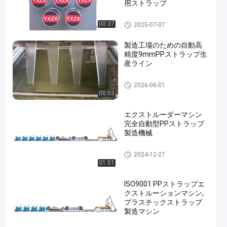
用ストラップ
PPストラップバンドエクスト
00:37
2025-07-07
ルーションライン
製造工場のための自動高
精度9mmPPストラップ生
産ライン
PPストラップ製造機
2026-06-01
00:53
エクストルーダーマシン
完全自動型PPストラップ
製造機械
PPストラップ生産ライン
2024-12-27
01:01
ISO9001 PPストラップエ
クストルーションマシン,
プラスチックストラップ
製造マシン