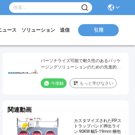
引用
ニュース
ソリューション
送信
パーソナライズ可能で耐久性のあるパッケ
ージングソリューションのための先進的な
PPストラップ生産ライン
今接触
もっと学びなさい
関連動画
カスタマイズされたPPス
トラップバンド押出ライ
ン 90KW 幅5-19mm 梱包