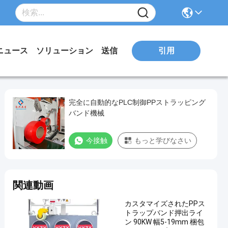
引用
ニュース
ソリューション
送信
完全に自動的なPLC制御PPストラッピング
バンド機械
今接触
もっと学びなさい
関連動画
カスタマイズされたPPス
トラップバンド押出ライ
ン 90KW 幅5-19mm 梱包