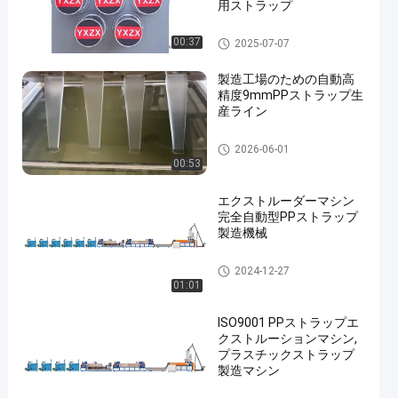
用ストラップ
PPストラップバンドエクスト
00:37
2025-07-07
ルーションライン
製造工場のための自動高
精度9mmPPストラップ生
産ライン
PPストラップ製造機
2026-06-01
00:53
エクストルーダーマシン
完全自動型PPストラップ
製造機械
PPストラップ生産ライン
2024-12-27
01:01
ISO9001 PPストラップエ
クストルーションマシン,
プラスチックストラップ
製造マシン