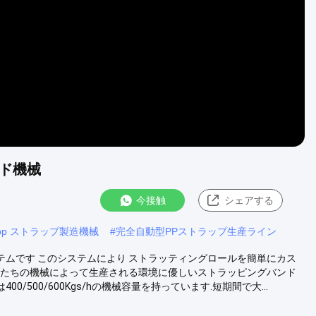
Video
ンド機械
今接触
シェアする
pp ストラップ製造機械
#
完全自動型PPストラップ生産ライン
システムです このシステムにより ストラッティングロールを簡単にカス
. 私たちの機械によって生産される環境に優しいストラッピングバンド
/500/600Kgs/hの機械容量を持っています.短期間で大...