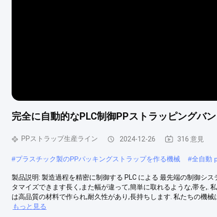
完全に自動的なPLC制御PPストラッピングバ
PPストラップ生産ライン
2024-12-26
316 意見
#
プラスチック製のPPパッキングストラップを作る機械
#
全自動 
製品説明: 製造過程を精密に制御する PLC による 最先端の制御
タマイズできます長く,また幅が違って,簡単に取れるような,帯を,
は高品質の材料で作られ,耐久性があり,長持ちします. 私たちの機械は400
もっと見る