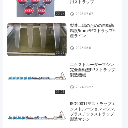
用ストラップ
PPストラップバンドエクスト
00:37
2025-07-07
ルーションライン
製造工場のための自動高
精度9mmPPストラップ生
産ライン
PPストラップ製造機
2026-06-01
00:53
エクストルーダーマシン
完全自動型PPストラップ
製造機械
PPストラップ生産ライン
2024-12-27
01:01
ISO9001 PPストラップエ
クストルーションマシン,
プラスチックストラップ
製造マシン