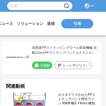
引用
ニュース
ソリューション
送信
高精度PPストラッピングロール製造機械 自
動12mmPPストラップバンドエクストルー
ションライン
今接触
もっと学びなさい
関連動画
カスタマイズされたPPス
トラップバンド押出ライ
ン 90KW 幅5-19mm 梱包