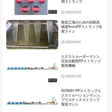
用ストラップ
PPストラップバンドエクスト
00:37
2025-07-07
ルーションライン
製造工場のための自動高
精度9mmPPストラップ生
産ライン
PPストラップ製造機
2026-06-01
00:53
エクストルーダーマシン
完全自動型PPストラップ
製造機械
PPストラップ生産ライン
2024-12-27
01:01
ISO9001 PPストラップエ
クストルーションマシン,
プラスチックストラップ
製造マシン