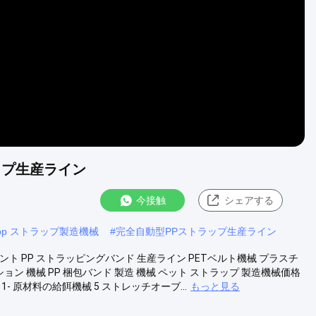
Video
ップ生産ライン
今接触
シェアする
pp ストラップ製造機械
#
完全自動型PPストラップ生産ライン
ント PP ストラッピングバンド 生産ライン PETベルト機械 プラスチ
ション 機械 PP 梱包バンド 製造 機械 ペット ストラップ 製造機械価格
原材料の給餌機械 5 ストレッチオーブ...
もっと見る